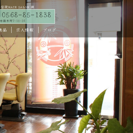
HAIR SALON 禅
0568-85-1838
篠木町7-10-26
商品
求人情報
ブログ
メニュー
スタッフ
禅 花鳥風月
禅-7938
トップページ