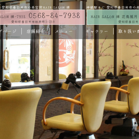
愛知県春日井市の美容院HAIR SALON 禅
神領駅すぐ 愛知県春日井市の美容院
0568-84-7938
ALON 禅-7938
HAIR SALON 禅 花鳥風月
愛知県春日井市柏原町3-259
愛知県春日井市
プページ
店舗紹介
メニュー
ギャラリー
取り扱い
パーマ
カラー
カット
ベリーズカラー
ヘアエステ
取り扱い商品
ギャラリー
HAIR SALON 禅-7938
HAIR SALON 禅 花鳥風月