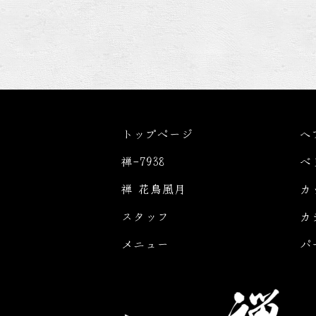
トップページ
ヘ
禅-7938
ベ
禅 花鳥風月
カ
スタッフ
カ
メニュー
パ