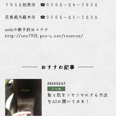
７９３８柏原店 ☎０５６８－８４－７９３８
花鳥風月篠木店 ☎０５６８－８５－１８３８
webの御予約はコチラ
http://zen7938.pos-s.net/reserve/
おすすめ記事
2023/11/17
その他
髪と肌をツヤツヤにする方法
をAIに聞いてみた！