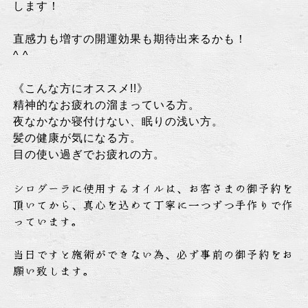
します！
直感力も増すの開運効果も期待出来るかも！
^ ^
《こんな方にオススメ!!》
精神的なお疲れの溜まっている方。
夜なかなか寝付けない、眠りの浅い方。
髪の健康が気になる方。
目の使い過ぎでお疲れの方。
シロダーラに使用するオイルは、お客さまの御予約を
頂いてから、真心を込めて丁寧に一つずつ手作りで作
っています。
当日ですと施術ができない為、必ず事前の御予約をお
願い致します。