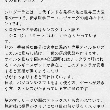
その名も"シロダーラ"
シロダーラとは、古代インドを発祥の地と世界三大医
学の一つで、伝承医学アーユルヴェーダの施術の中の
1つです。
シロダーラの語源はサンスクリット語の
「シロ=頭」「ダーラ=流れ」からなりたっていま
す。
額の一番敏感な部分に適度に温めた専用オイルをリズ
ミカルに垂らし続け、一種の瞑想状態を作ります。
オイルを垂らす額の中心(眉間)にはチャクラと呼ばれ
るエネルギースポットが存在し、このチャクラが安定
すると直感が働くようになり、
頭がすっきりすると言われています。
日頃、パソコンやスマホをよく使う方、ゲームが好き
な方、ストレスがたまっている方に最適です。
脳のマッサージや脳のデトックスとも言われていて、
施術後は視界がクリアになり目の前が明るくスッキリ